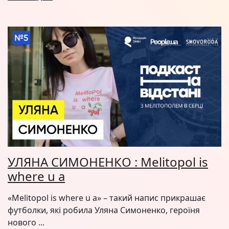
УЛЯНА СИМОНЕНКО : Melitopol is
where u a
«Melitopol is where u a» – такий напис прикрашає
футболки, які робила Уляна Симоненко, героїня
нового ...