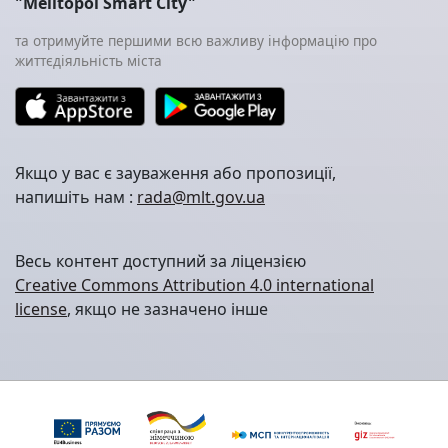
"Melitopol Smart City"
та отримуйте першими всю важливу інформацію про
життєдіяльність міста
Якщо у вас є зауваження або пропозиції,
напишіть нам :
rada@mlt.gov.ua
Весь контент доступний за ліцензією
Creative Commons Attribution 4.0 international
license
, якщо не зазначено інше