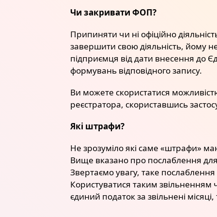
Чи закривати ФОП?
Припиняти чи ні офіційно діяльніс
завершити свою діяльність, йому н
підприємця від дати внесення до Є
формувань відповідного запису.
Ви можете скористатися можливістю
реєстратора, скориставшись застос
Які штрафи?
Не зрозуміло які саме «штрафи» ма
Вище вказано про послаблення для 
Звертаємо увагу, таке послаблення 
Користуватися таким звільненням ч
єдиний податок за звільнені місяці,