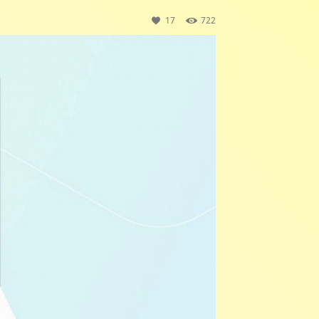
17
722