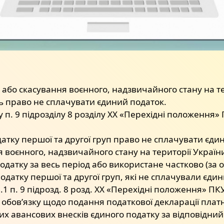
 або скасування воєнного, надзвичайного стану на т
ть право не сплачувати єдиний податок.
п. 9 підрозділу 8 розділу ХХ «Перехідні положення» 
ку першої та другої груп право не сплачувати єдини
 воєнного, надзвичайного стану на території Украї
атку за весь період або використане частково (за ок
одатку першої та другої груп, які не сплачували єдин
.1 п. 9 підрозд. 8 розд. ХХ «Перехідні положення» ПК
 обов’язку щодо подання податкової декларації плат
х авансових внесків єдиного податку за відповідний 