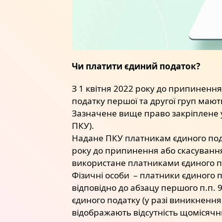
Чи платити єдиний податок?
З 1 квітня 2022 року до припинення
податку першої та другої груп маю
Зазначене вище право закріплене у 
ПКУ).
Надане ПКУ платникам єдиного подат
року до припинення або скасування
використане платниками єдиного под
Фізичні особи – платники єдиного п
відповідно до абзацу першого п.п. 9
єдиного податку (у разі виникнення
відображають відсутність щомісячни