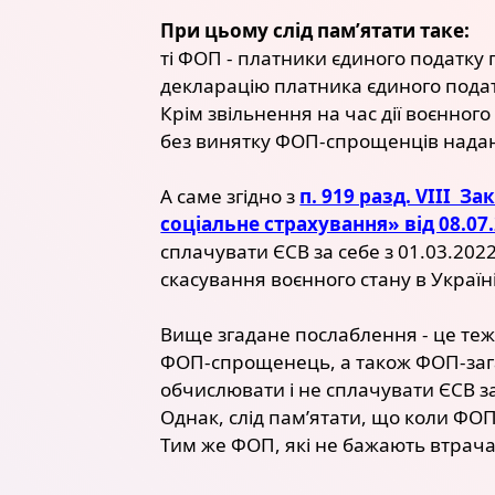
При цьому слід пам’ятати таке:
ті ФОП - платники єдиного податку 
декларацію платника єдиного податк
Крім звільнення на час дії воєнного
без винятку ФОП-спрощенців надано
А саме згідно з
п. 919 разд. VIII З
соціальне страхування» від 08.07
сплачувати ЄСВ за себе з 01.03.202
скасування воєнного стану в Україн
Вище згадане послаблення - це теж 
ФОП-спрощенець, а також ФОП-зага
обчислювати і не сплачувати ЄСВ за
Однак, слід пам’ятати, що коли ФОП
Тим же ФОП, які не бажають втрача