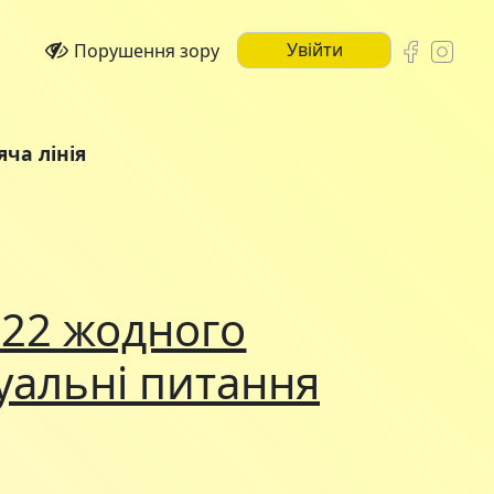
Увійти
Порушення зору
яча лінія
022 жодного
туальні питання