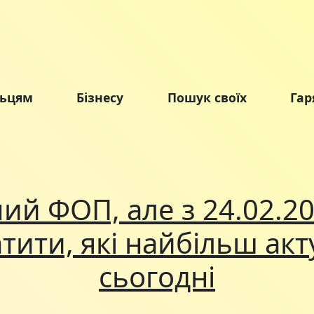
льцям
Бізнесу
Пошук своїх
Гар
чий ФОП, але з 24.02.2
тити, які найбільш ак
сьогодні