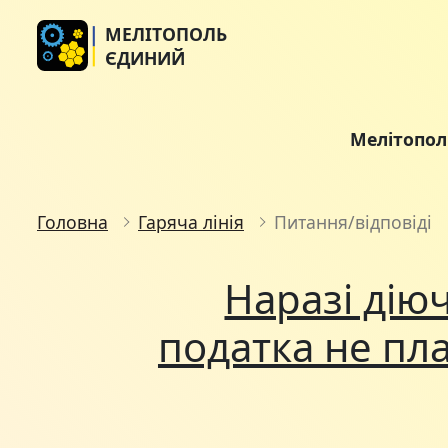
МЕЛІТОПОЛЬ
ЄДИНИЙ
Мелітопо
Головна
Гаряча лінія
Питання/відповіді
Наразі дію
податка не пла