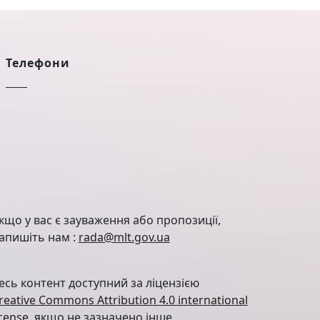
Телефони
кщо у вас є зауваження або пропозиції,
апишіть нам :
rada@mlt.gov.ua
есь контент доступний за ліцензією
reative Commons Attribution 4.0 international
icense
, якщо не зазначено інше