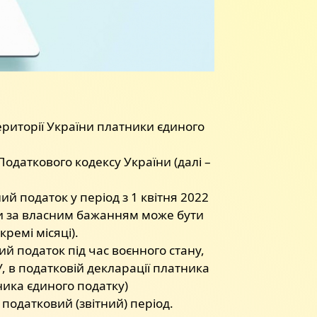
ериторії України платники єдиного
Податкового кодексу України (далі –
й податок у період з 1 квітня 2022
ни за власним бажанням може бути
ремі місяці).
ий податок під час воєнного стану,
У, в податковій декларації платника
ника єдиного податку)
податковий (звітний) період.