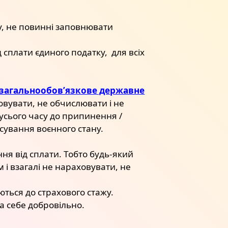
ку, не повинні заповнювати
д сплати єдиного податку, для всіх
на загальнообов’язкове державне
овувати, не обчислювати і не
 усього часу до припинення /
асування воєнного стану.
ння від сплати. Тобто будь-який
 взагалі не нараховувати, не
ються до страхового стажу.
а себе добровільно.