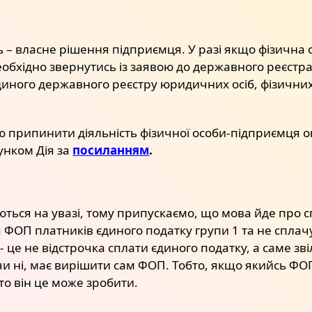
ть – власне рішення підприємця. У разі якщо фізичн
еобхідно звернутись із заявою до державного реєстр
диного державного реєстру юридичних осіб, фізичних
 припинити діяльність фізичної особи-підприємця о
унком Дія за
посиланням
.
ються на увазі, тому припускаємо, що мова йде про с
ФОП платників єдиного податку групи 1 та не сплачу
- це не відстрочка сплати єдиного податку, а саме зв
и ні, має вирішити сам ФОП. Тобто, якщо якийсь ФОП
 то він це може зробити.