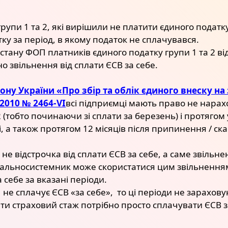
групи 1 та 2, які вирішили не платити єдиного подат
у за період, в якому податок не сплачувався.
 стану ФОП платників єдиного податку групи 1 та 2 ві
 звільнення від сплати ЄСВ за себе.
акону України «Про збір та облік єдиного внеску 
.2010 № 2464-VI
всі підприємці мають право не нарах
2 (тобто починаючи зі сплати за березень) і протягом
і, а також протягом 12 місяців після припинення / ск
не відстрочка від сплати ЄСВ за себе, а саме звільне
льносистемник може скористатися цим звільненням і
 себе за вказані періоди.
 не сплачує ЄСВ «за себе», то ці періоди не зарахову
ти страховий стаж потрібно просто сплачувати ЄСВ з