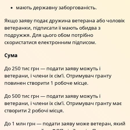
мають державну заборгованість.
Якщо заяву подає дружина ветерана або чоловік
ветеранки, підписати її мають обидва з
подружжя. Для цього обом потрібно
скористатися електронним підписом.
Сума
До 250 тис грн — подати заяву можуть і
ветерани, і члени їх сімʼї. Отримувач гранту
повинен створити 1 робоче місце.
До 500 тис грн — подати заяву можуть і
ветерани, і члени їх сімʼї. Отримувач гранту має
створити 2 робочі місця.
До 1 млн грн — подати заяву може ветеран, який