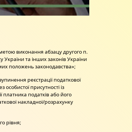
 метою виконання абзацу другого п.
у України та інших законів України
мих положень законодавства»;
зупинення реєстрації податкової
 особистої присутності із
ії платника податків або його
аткової накладної/розрахунку
о рівня;