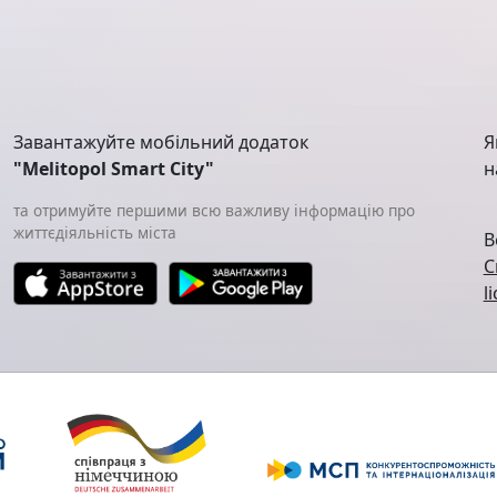
Завантажуйте мобільний додаток
Я
"Melitopol Smart City"
н
та отримуйте першими всю важливу інформацію про
життєдіяльність міста
В
C
l