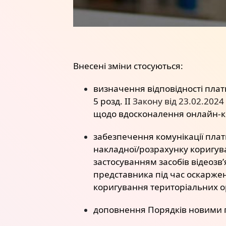
Внесені зміни стосуються:
визначення відповідності плат
5 розд. ІІ
Закону від 23.02.2024
щодо вдосконалення онлайн-ко
забезпечення комунікації плат
накладної/розрахунку коригува
застосуванням засобів відеозв’
представника під час оскаржен
коригування територіальних о
доповнення Порядків новими 