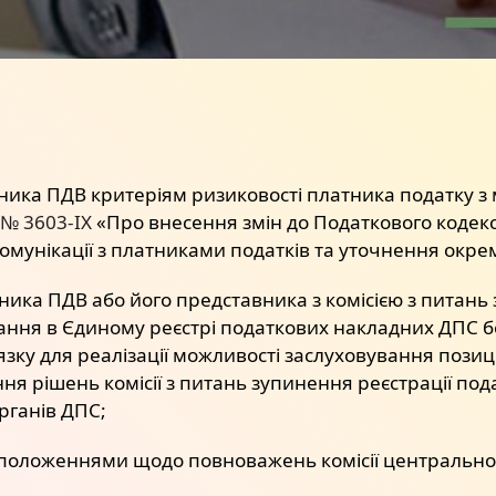
ника ПДВ критеріям ризиковості платника податку з
 № 3603-ІХ
«Про внесення змін до Податкового кодекс
мунікації з платниками податків та уточнення окре
ника ПДВ або його представника з комісією з питань 
ння в Єдиному реєстрі податкових накладних ДПС без
язку для реалізації можливості заслуховування позиц
ня рішень комісії з питань зупинення реєстрації под
рганів ДПС;
положеннями щодо повноважень комісії центральног