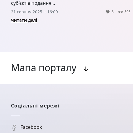
суб’єктів подання...
21 серпня 2025 г. 16:09
8
595
Читати далі
Мапа порталу
Актуальні програми державної підтримки
Соціальні мережі
Facebook