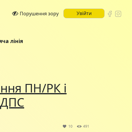
Увійти
Порушення зору
яча лінія
ння ПН/РК і
 ДПС
10
491