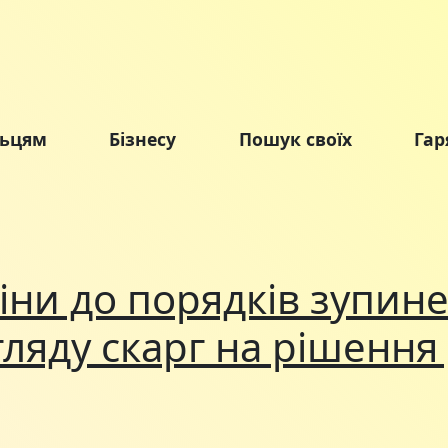
льцям
Бізнесу
Пошук своїх
Гар
іни до порядків зупине
гляду скарг на рішення