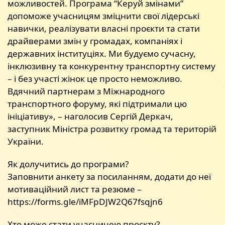
можливостей. Програма “Керуй змінами”
допоможе учасницям зміцнити свої лідерські
навички, реалізувати власні проєкти та стати
драйверами змін у громадах, компаніях і
державних інституціях. Ми будуємо сучасну,
інклюзивну та конкурентну транспортну систему
– і без участі жінок це просто неможливо.
Вдячний партнерам з Міжнародного
транспортного форуму, які підтримали цю
ініціативу», – наголосив Сергій Деркач,
заступник Міністра розвитку громад та територій
України.
Як долучитись до програми?
Заповнити анкету за посиланням, додати до неї
мотиваційний лист та резюме –
https://forms.gle/iMFpDJW2Q67fsqjn6
Хто може стати учасницею проєкту?