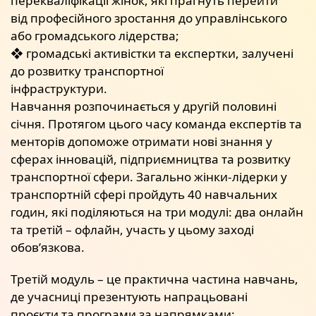
перекваліфікації жінок, які прагнуть перейти
від професійного зростання до управлінського
або громадського лідерства;
❖ громадські активістки та експертки, залучені
до розвитку транспортної
інфраструктури.
Навчання розпочинається у другій половині
січня. Протягом цього часу команда експертів та
менторів допоможе отримати нові знання у
сферах інновацій, підприємництва та розвитку
транспортної сфери. Загально жінки-лідерки у
транспортній сфері пройдуть 40 навчальних
годин, які поділяються на три модулі: два онлайн
та третій – офлайн, участь у цьому заході
обов’язкова.
Третій модуль – це практична частина навчань,
де учасниці презентують напрацьовані
проєкти та програми за напрямками: