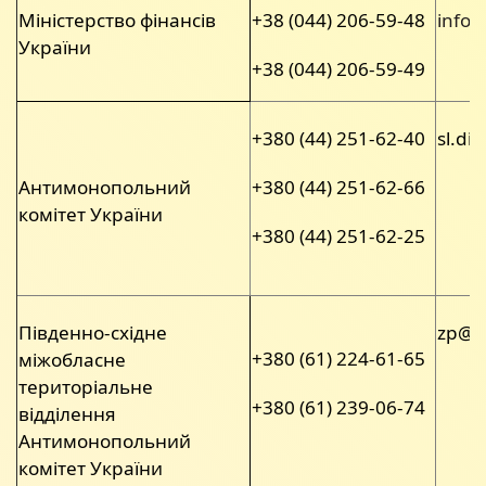
Міністерство фінансів
+38 (044) 206-59-48
infom
України
+38 (044) 206-59-49
+380 (44) 251-62-40
sl.di
Антимонопольний
+380 (44) 251-62-66
комітет України
+380 (44) 251-62-25
Південно-східне
zp@a
+380 (61) 224-61-65
міжобласне
територіальне
+380 (61) 239-06-74
відділення
Антимонопольний
комітет України