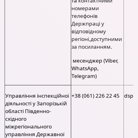
та
контактними
номерами
телефонів
Держпраці у
відповідному
регіоні,доступними
за посиланням
.
месенджер (Viber,
WhatsApp,
Telegram)
Управління інспекційної
+38 (061) 226 22 45
dsp@
діяльності у Запорізькій
області Південно-
східного
міжрегіонального
управління Державної