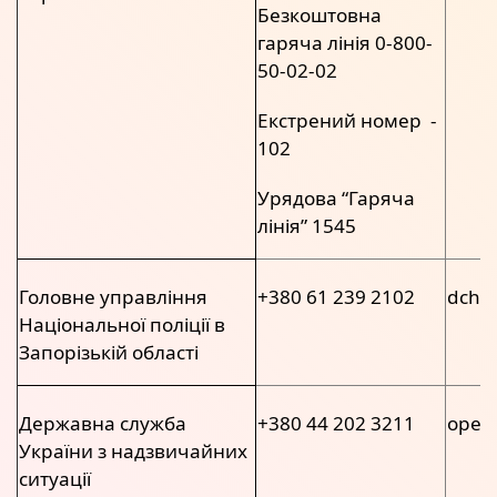
Безкоштовна
гаряча лінія 0-800-
50-02-02
Екстрений номер -
102
Урядова “Гаряча
лінія” 1545
Головне управління
+380 61 239 2102
dch@
Національної поліції в
Запорізькій області
Державна служба
+380 44 202 3211
oper
України з надзвичайних
ситуації