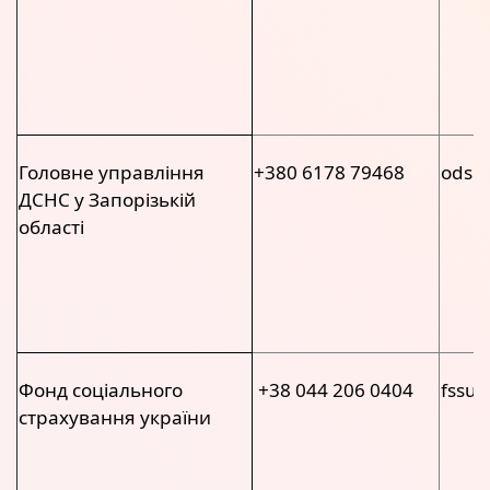
Головне управління
+380 6178 79468
ods@
ДСНС у Запорізькій
області
Фонд соціального
+38 044 206 0404
fssu@
страхування україни