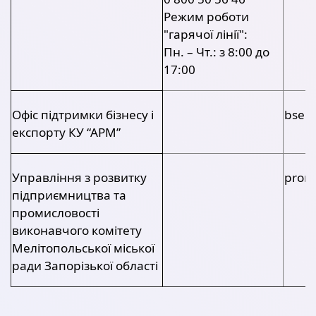
Режим роботи
"гарячої лінії":
Пн. – Чт.: з 8:00 до
17:00
Офіс підтримки бізнесу і
bseo
експорту КУ “АРМ”
Управління з розвитку
prom
підприємництва та
промисловості
виконавчого комітету
Мелітопольської міської
ради Запорізької області