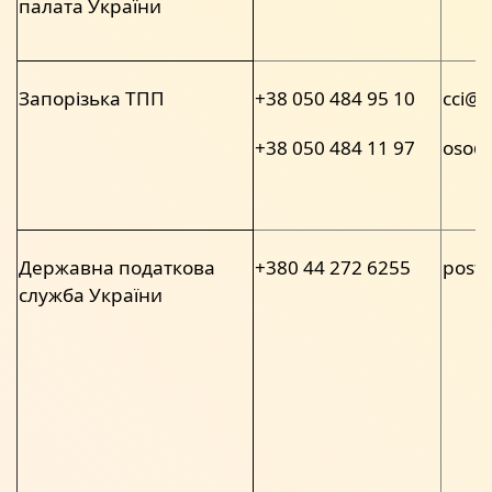
палата України
Запорізька ТПП
+38 050 484 95 10
cci@c
+38 050 484 11 97
oso@c
Державна податкова
+380 44 272 6255
post@
служба України