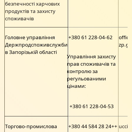
безпечності харчових
продуктів та захисту
споживачів
Головне управління
+380 61 228-04-62
offic
Держпродспоживслужби
zp.go
в Запорізькій області
Управління захисту
прав споживачів та
контролю за
регульованими
цінами:
+380 61 228-04-53
Торгово-промислова
+380 44 584 28 24++
ucci@