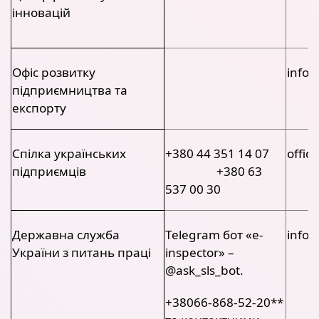
інновацій
Офіс розвитку
info
підприємництва та
експорту
Спілка українських
+380 44 351 14 07
offic
підприємців
+380 63
537 00 30
Державна служба
Telegram бот «e-
info_
України з питань праці
inspector» –
@ask_sls_bot.
+38066-868-52-20**