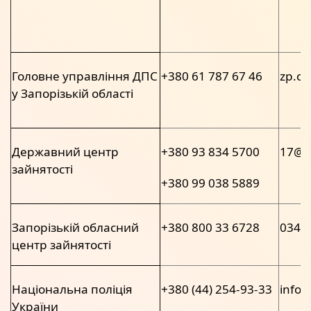
Головне управління ДПС
+380 61 787 67 46
zp.of
у Запорізькій області
Державний центр
+380 93 834 5700
17@e
зайнятості
+380 99 038 5889
Запорізькій обласний
+380 800 33 6728
0349
центр зайнятості
Національна поліція
+380 (44) 254-93-33
info@
України