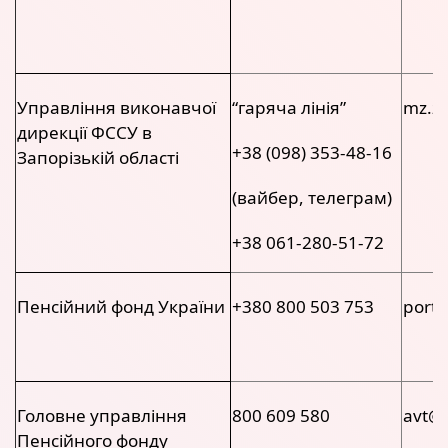
Управління виконавчої
“гаряча лінія”
mz.z
дирекції ФССУ в
+38 (098) 353-48-16
Запорізькій області
(вайбер, телеграм)
+38 061-280-51-72
Пенсійний фонд України
+380 800 503 753
porta
Головне управління
800 609 580
avt@z
Пенсійного фонду