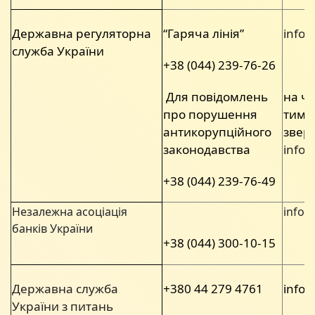
Державна регуляторна
“Гаряча лінія”
info
служба України
+38 (044) 239-76-26
Для повідомлень
на ча
про порушення
тимч
антикорупційного
зверт
законодавства
info
+38 (044) 239-76-49
Незалежна асоціація
info@
банків України
+38 (044) 300-10-15
Державна служба
+380 44 279 4761
info@
України з питань