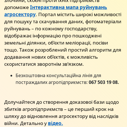
злочини, скоєні проти їхніх підприємств
допоможе
Інтерактивна мапа руйнувань
агросектору
. Портал містить широкі можливості
для пошуку та скачування даних, фотоматеріали
руйнувань – по кожному господарству,
відображає інформацію про пошкоджені
земельні ділянки, об’єкти меліорації, посіви
тощо. Також розроблений простий алгоритм для
додавання нових об’єктів, є можливість
скористатися зворотнім зв’язком.
Безкоштовна консультаційна лінія для
постраждалих агропідприємств:
067 503 19 08.
Долучайтеся до створення доказової бази щодо
збитків агропідприємств – це перший крок на
шляху до відновлення агросектору від наслідків
війни. Детально у
відео.