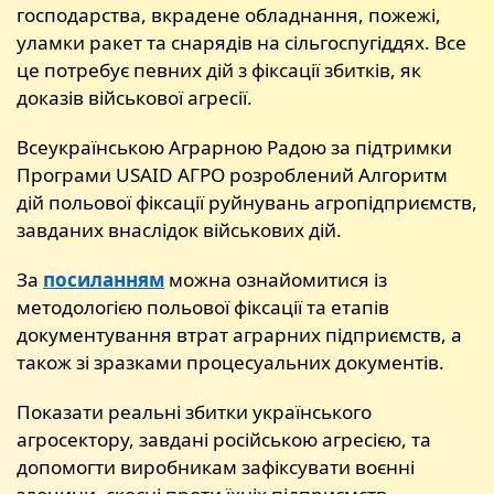
господарства, вкрадене обладнання, пожежі,
уламки ракет та снарядів на сільгоспугіддях. Все
це потребує певних дій з фіксації збитків, як
доказів військової агресії.
Всеукраїнською Аграрною Радою за підтримки
Програми USAID АГРО розроблений Алгоритм
дій польової фіксації руйнувань агропідприємств,
завданих внаслідок військових дій.
За
посиланням
можна ознайомитися із
методологією польової фіксації та етапів
документування втрат аграрних підприємств, а
також зі зразками процесуальних документів.
Показати реальні збитки українського
агросектору, завдані російською агресією, та
допомогти виробникам зафіксувати воєнні