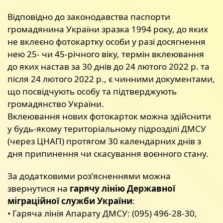
Відповідно до законодавства паспорти
громадянина України зразка 1994 року, до яких
не вклеєно фотокартку особи у разі досягнення
нею 25- чи 45-річного віку, термін вклеювання
до яких настав за 30 днів до 24 лютого 2022 р. та
після 24 лютого 2022 р., є чинними документами,
що посвідчують особу та підтверджують
громадянство України.
Вклеювання нових фотокарток можна здійснити
у будь-якому територіальному підрозділі ДМСУ
(через ЦНАП) протягом 30 календарних днів з
дня припинення чи скасування воєнного стану.
За додатковими роз’ясненнями можна
звернутися на
гарячу лінію Державної
міграційної служби України
:
• Гаряча лінія Апарату ДМСУ: (095) 496-28-30,