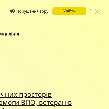
Увійти
Порушення зору
яча лінія
чних просторів
омоги ВПО, ветеранів