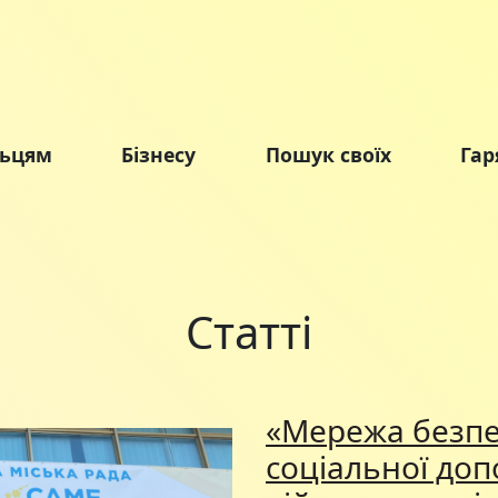
льцям
Бізнесу
Пошук своїх
Гар
Статті
«Мережа безпе
соціальної доп