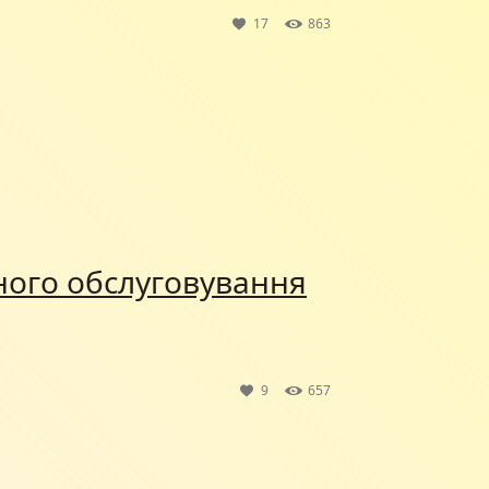
17
863
ного обслуговування
9
657