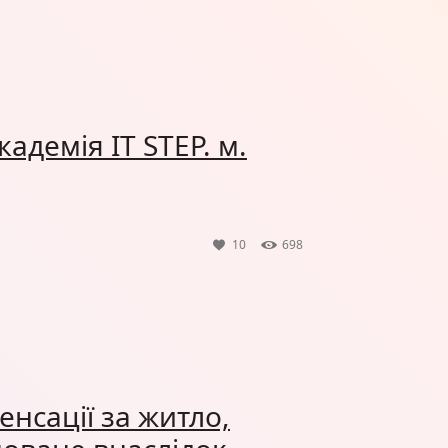
адемія IT STEP. м.
10
698
нсації за житло,