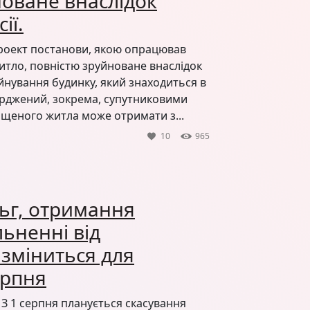
новане внаслідок
ії.
проект постанови, якою опрацював
итло, повністю зруйноване внаслідок
руйнування будинку, який знаходиться в
верджений, зокрема, супутниковими
ищеного житла може отримати з...
10
965
льг, отримання
льненні від
о зміниться для
серпня
 З 1 серпня планується скасування