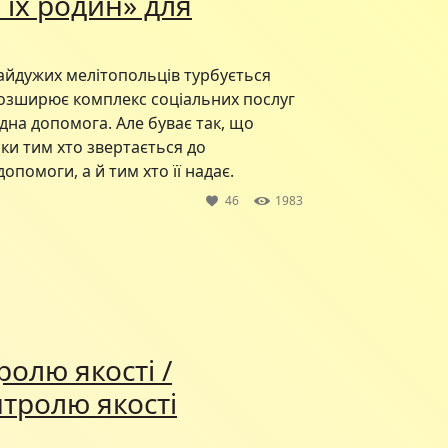
 їх родин» для
айдужих мелітопольців турбується
 розширює комплекс соціальних послуг
ідна допомога. Але буває так, що
ки тим хто звертається до
опомоги, а й тим хто її надає.
46
1983
ролю якості /
нтролю якості