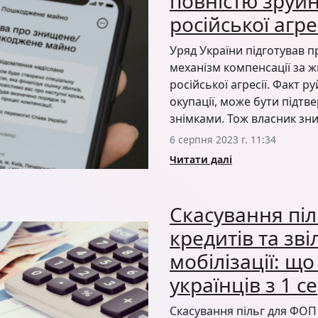
повністю зруй
російської агрес
Уряд України підготував 
механізм компенсації за ж
російської агресії. Факт 
окупації, може бути підт
знімками. Тож власник зн
6 серпня 2023 г. 11:34
Читати далі
Скасування пі
кредитів та зві
мобілізації: щ
українців з 1 
Скасування пільг для ФОП