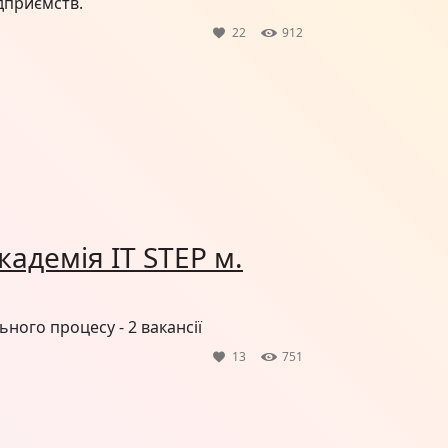
ідприємств.
22
912
адемія IT STEP м.
ного процесу - 2 вакансії
13
751