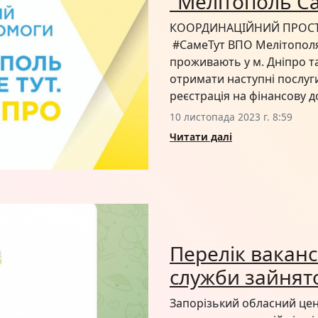
"Мелітополь Са
КООРДИНАЦІЙНИЙ ПРОСТІ
#СамеТут ВПО Мелітополя 
проживають у м. Дніпро т
отримати наступні послуги
реєстрація на фінансову до
10 листопада 2023 г. 8:59
Читати далі
Перелік ваканс
служби зайнято
Запорізький обласний цен