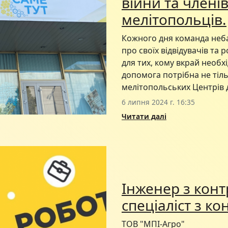
війни та членів
мелітопольців.
Кожного дня команда неб
про своїх відвідувачів та
для тих, кому вкрай необх
допомога потрібна не тіль
мелітопольських Центрів д
6 липня 2024 г. 16:35
Читати далі
Інженер з конт
спеціаліст з ко
ТОВ "МПІ-Агро"