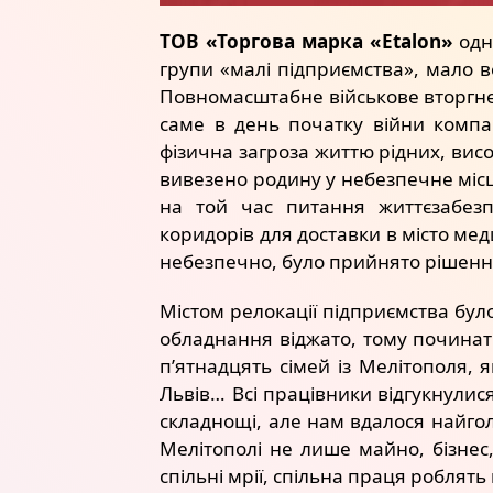
ТОВ «Торгова марка «Еtalon»
одне
групи «малі підприємства», мало в
Повномасштабне військове вторгнен
саме в день початку війни компан
фізична загроза життю рідних, висо
вивезено родину у небезпечне місц
на той час питання життєзабезп
коридорів для доставки в місто меди
небезпечно, було прийнято рішення
Містом релокації підприємства бул
обладнання віджато, тому починат
п’ятнадцять сімей із Мелітополя, я
Львів… Всі працівники відгукнулис
складнощі, але нам вдалося найгол
Мелітополі не лише майно, бізнес,
спільні мрії, спільна праця роблят