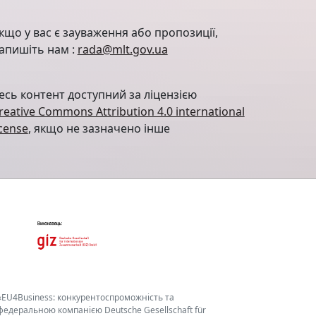
кщо у вас є зауваження або пропозиції,
апишіть нам :
rada@mlt.gov.ua
есь контент доступний за ліцензією
reative Commons Attribution 4.0 international
icense
, якщо не зазначено інше
«EU4Business: конкурентоспроможність та
едеральною компанією Deutsche Gesellschaft für