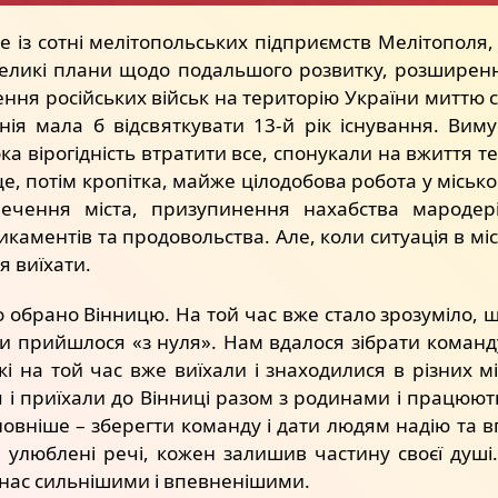
 із сотні мелітопольських підприємств Мелітополя, 
еликі плани щодо подальшого розвитку, розширення к
ня російських військ на територію України миттю ск
ія мала б відсвяткувати 13-й рік існування. Вим
ка вірогідність втратити все, спонукали на вжиття т
е, потім кропітка, майже цілодобова робота у місько
ечення міста, призупинення нахабства мародер
каментів та продовольства. Але, коли ситуація в міс
 виїхати.
о обрано Вінницю. На той час вже стало зрозуміло, щ
и прийшлося «з нуля». Нам вдалося зібрати команду
кі на той час вже виїхали і знаходилися в різних м
я і приїхали до Вінниці разом з родинами і працюют
овніше – зберегти команду і дати людям надію та в
 улюблені речі, кожен залишив частину своєї душі.
ь нас сильнішими і впевненішими.