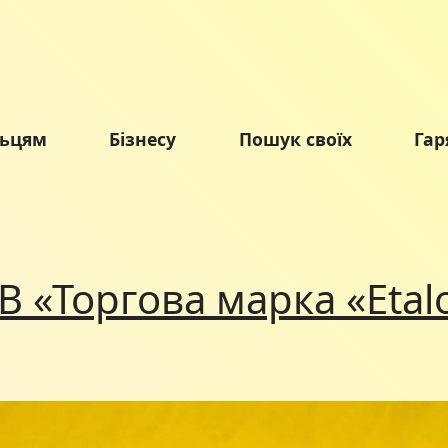
льцям
Бізнесу
Пошук своїх
Гар
В «Торгова марка «Еtal