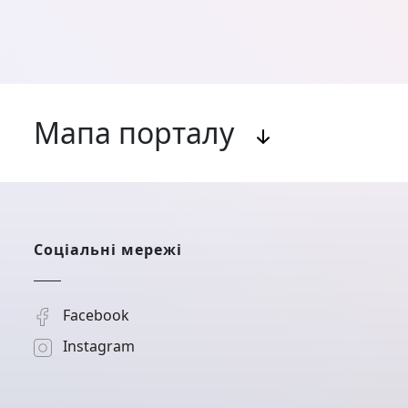
Мапа порталу
Актуальні програми державної підтримки
Соціальні мережі
Facebook
Instagram