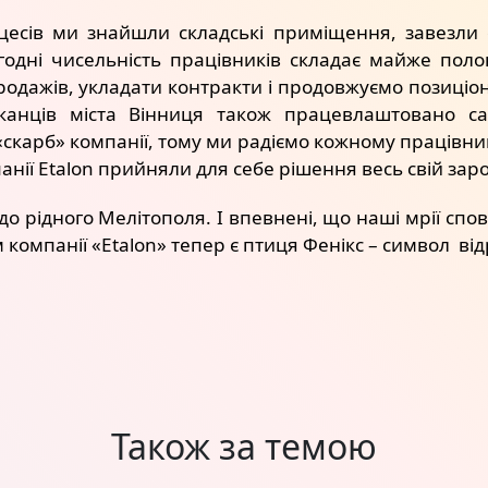
есів ми знайшли складські приміщення, завезли 
одні чисельність працівників складає майже поло
дажів, укладати контракти і продовжуємо позиціон
шканців міста Вінниця також працевлаштовано с
«скарб» компанії, тому ми радіємо кожному працівник
анії Etalon прийняли для себе рішення весь свій зар
до рідного Мелітополя. І впевнені, що наші мрії спо
ом компанії «Etalon» тепер є птиця Фенікс – символ в
Також за темою