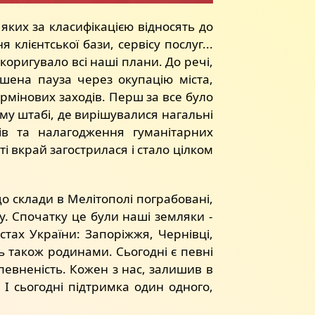
яких за класифікацією відносять до
лієнтської бази, сервісу послуг...
оригувало всі наші плани. До речі,
ушена пауза через окупацію міста,
ермінових заходів. Перш за все було
му штабі, де вирішувалися нагальні
ів та налагодження гуманітарних
ті вкрай загострилася і стало цілком
о склади в Мелітополі пограбовані,
. Спочатку це були наші земляки -
істах України: Запоріжжя, Чернівці,
ь також родинами. Сьогодні є певні
певненість. Кожен з нас, залишив в
 І сьогодні підтримка один одного,