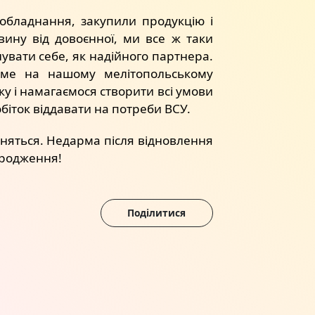
обладнання, закупили продукцію і
вину від довоєнної, ми все ж таки
увати себе, як надійного партнера.
аме на нашому мелітопольському
у і намагаємося створити всі умови
обіток віддавати на потреби ВСУ.
вняться. Недарма після відновлення
ідродження!
Поділитися