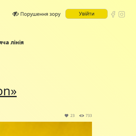
Увійти
Порушення зору
яча лінія
on»
23
733