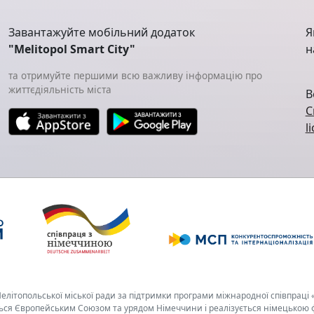
Завантажуйте мобільний додаток
Я
"Melitopol Smart City"
н
та отримуйте першими всю важливу інформацію про
життєдіяльність міста
В
C
l
літопольської міської ради за підтримки програми міжнародної співпраці 
ться Європейським Союзом та урядом Німеччини і реалізується німецькою ф