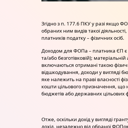
Згідно з п. 177.6 ПКУ у разі якщо 
обраних ним видів такої діяльност
платників податку – фізичних осіб.
Доходом для ФОПа – платника ЄП є д
та/або безготівковій); матеріальні
включаються отримані такою фізично
відшкодування, доходи у вигляді б
яке належить на праві власності фізи
кошти цільового призначення, що н
бюджетів або державних цільових фо
Отже, оскільки дохід у вигляді гран
дохід, незалежно від обраної ФОП