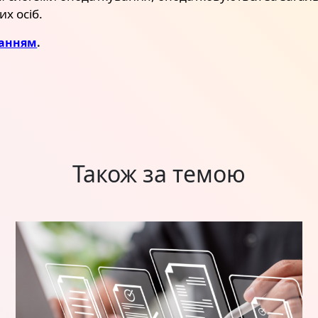
х осіб.
анням
.
Також за темою