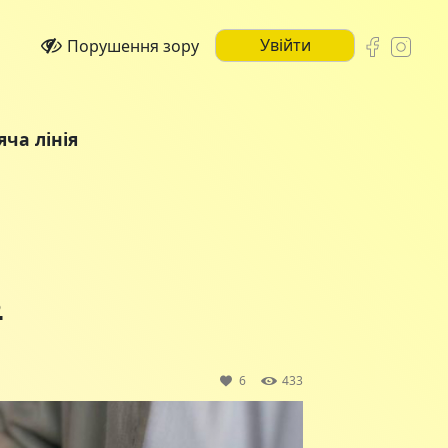
Увійти
Порушення зору
яча лінія
в
6
433