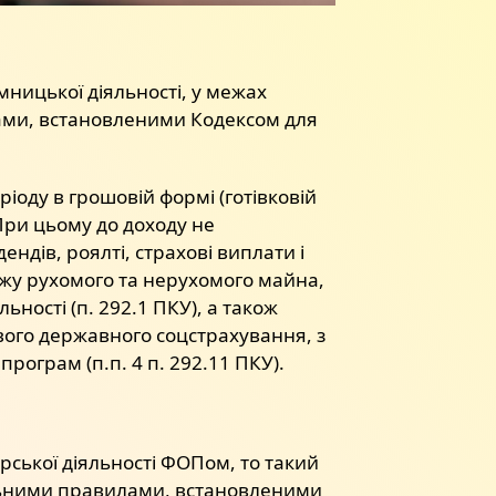
мницької діяльності, у межах
лами, встановленими Кодексом для
іоду в грошовій формі (готівковій
 При цьому до доходу не
ндів, роялті, страхові виплати і
ажу рухомого та нерухомого майна,
льності (п. 292.1 ПКУ), а також
вого державного соцстрахування, з
рограм (п.п. 4 п. 292.11 ПКУ).
арської діяльності ФОПом, то такий
альними правилами, встановленими