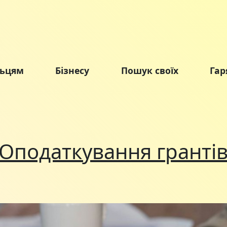
льцям
Бізнесу
Пошук своїх
Гар
Оподаткування гранті