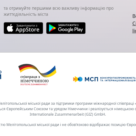
та отримуйте першими всю важливу інформацію про
життєдіяльність міста
В
C
l
літопольської міської ради за підтримки програми міжнародної співпраці 
ться Європейським Союзом та урядом Німеччини і реалізується німецькою ф
Internationale Zusammenarbeit (GIZ) GmbH.
стю Мелітопольської міської ради і не обов’язково відображає позицію Євро