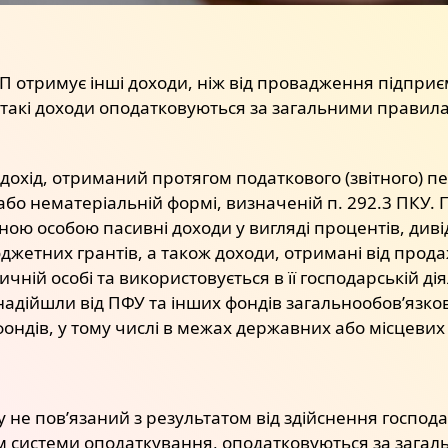
ФОП отримує інші доходи, ніж від провадження підприє
і, такі доходи оподатковуються за загальними прави
охід, отриманий протягом податкового (звітного) пер
й або нематеріальній формі, визначеній п. 292.3 ПКУ.
ю особою пасивні доходи у вигляді процентів, дивіде
юджетних грантів, а також доходи, отримані від прод
чній особі та використовується в її господарській дія
адійшли від ПФУ та інших фондів загальнообов’язко
ндів, у тому числі в межах державних або місцевих п
ту не пов’язаний з результатом від здійснення господ
ом системи оподаткування, оподатковуються за заг