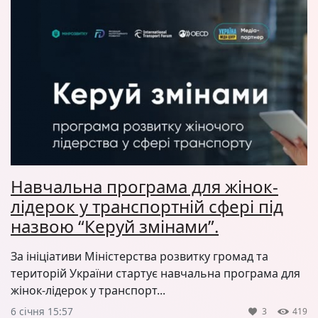
Навчальна програма для жінок-
лідерок у транспортній сфері під
назвою “Керуй змінами”.
За ініціативи Міністерства розвитку громад та
територій України стартує навчальна програма для
жінок-лідерок у транспорт...
6 січня 15:57
3
419