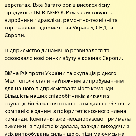
верстатах. Вже багато років високоякісну
продукцію ТМ RINGROUP використовують
виробники гідравліки, ремонтно-технічні та
торговельні підприємства України, СНД та
Європи.
Підприємство динамічно розвивалося та
освоювало нові ринки збуту в країнах Європи.
Війна РФ проти України та окупація рідного
Мелітополя стали найтяжчим випробуванням
для нашого підприємства та його команди.
Більшість наших співробітників виїхали з
окупації, бо бажання працювати далі та зберегти
компанію є одним із пріоритетів кожного члена
команди. Компанія вже неодноразово приймала
виклики і з гідністю їх долала, завжди виходячи з
усіх випробувань сильнішою, піднімаючись на