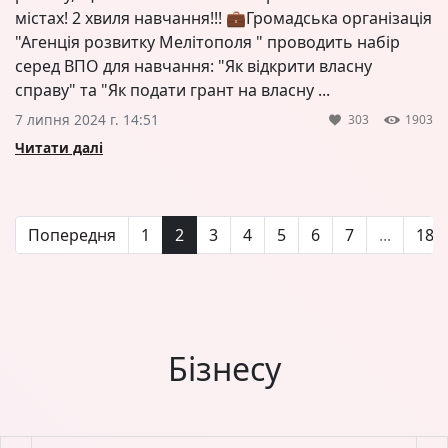
містах! 2 хвиля навчання!!! 💼Громадська організація
"Агенція розвитку Мелітополя " проводить набір
серед ВПО для навчання: "Як відкрити власну
справу" та "Як подати грант на власну ...
7 липня 2024 г. 14:51
303
1903
Читати далі
Попередня
1
2
3
4
5
6
7
...
18
Бізнесу