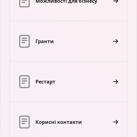
Можливості для бізнесу
Гранти
Рестарт
Корисні контакти