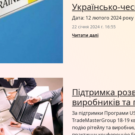
Українсько-че
Дата: 12 лютого 2024 року 
22 січня 2024 г. 16:55
Читати далі
Підтримка розв
виробників та 
За підтримки Програми US
TradeMasterGroup 18-19 кв
подію рітейлу та виробни
практичну конференцію F