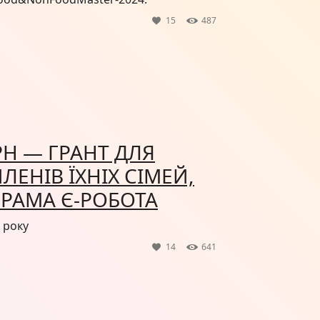
15
487
ГРН — ГРАНТ ДЛЯ
ЧЛЕНІВ ЇХНІХ СІМЕЙ,
РАМА Є-РОБОТА
 року
14
641