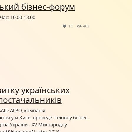
ський бізнес-форум
Час: 10.00-13.00
13
462
итку українських
постачальників
AID АГРО, компанія
ітня у м.Києві проведе головну бізнес-
цтва України - XV Міжнародну
ood&NonFoodMaster-2024.