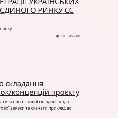
ЕГРАЦІЇ УКРАЇНСЬКИХ
 ЄДИНОГО РИНКУ ЄС
5 року
18
608
до складання
вок/концепцій проєкту
знатися про основні складові щодо
тової заявки та скачати приклад до