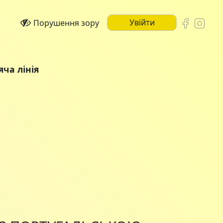
Увійти
Порушення зору
яча лінія