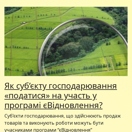
Як суб’єкту господарювання
«податися» на участь у
програмі єВідновлення?
Суб’єкти господарювання, що здійснюють продаж
товарів та виконують роботи можуть бути
учасниками програми “єВідновлення”