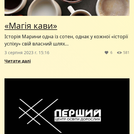
«Магія кави»
Історія Марини одна із сотен, однак у кожної «історії
успіху» свій власний шлях…
3 серпня 2023 г. 15:16
6
581
Читати далі