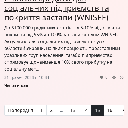
соціальних підприємств та
покриття застави (WNISEF)
До $100 000 кредитних коштів під 5-10% відсотків та
покриття від 55% до 100% застави фондом WNISEF.
Актуально для соціальних підприємств з усіх
областей України, на яких працюють представники
уразливих груп населення, та/або підприємство
спрямовує щонайменше 10% свого прибутку на
соціальну мет...
31 травня 2023 г. 10:34
8
465
Читати далі
Попередня
1
2
...
13
14
15
16
17